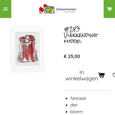
Ga
direct
naar
de
#243
Vlekkending
hoofdinhoud
middel
€ 23,00
In
winkelwagen
fantasie
dier
bloem