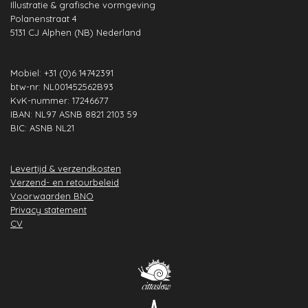
Illustratie & grafische vormgeving
o
r
I
p
e
e
Polanenstraat 4
k
a
n
p
s
5131 CJ Alphen (NB) Nederland
m
t
Mobiel: +31 (0)6 14742391
btw-nr: NL001452562B93
KvK-nummer: 17246677
IBAN: NL97 ASNB 8821 2103 59
BIC: ASNB NL21
Levertijd & verzendkosten
Verzend- en retourbeleid
Voorwaarden BNO
Privacy statement
CV