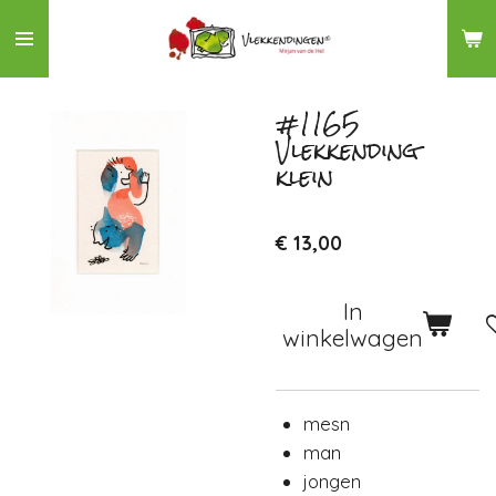
Ga
direct
naar
de
#1165
Vlekkending
hoofdinhoud
klein
€ 13,00
In
winkelwagen
mesn
man
jongen