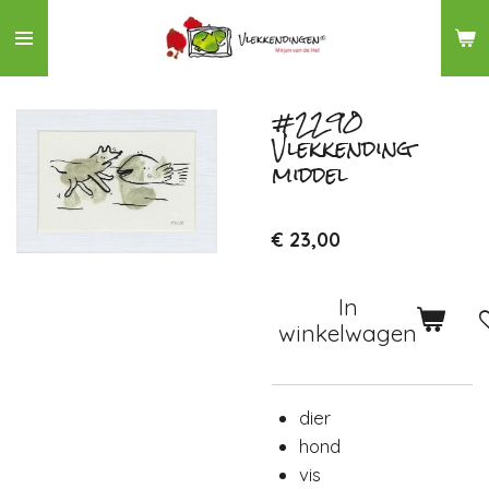
Ga
direct
naar
de
#2290
Vlekkending
hoofdinhoud
middel
€ 23,00
In
winkelwagen
dier
hond
vis