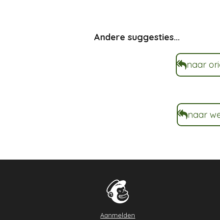
Andere suggesties...
naar ori
naar w
Aanmelden