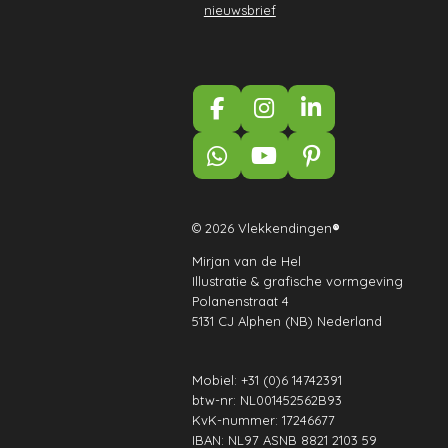
nieuwsbrief
F
I
L
a
n
i
c
s
n
W
Y
P
e
t
k
h
o
i
b
a
e
a
u
n
o
g
d
t
T
t
© 2026 Vlekkendingen
®
o
r
I
s
u
e
k
a
n
Mirjan van de Hel
A
b
r
Illustratie & grafische vormgeving
m
p
e
e
Polanenstraat 4
p
s
5131 CJ Alphen (NB) Nederland
t
Mobiel: +31 (0)6 14742391
btw-nr: NL001452562B93
KvK-nummer: 17246677
IBAN: NL97 ASNB 8821 2103 59