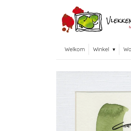
Ga
direct
naar
de
hoofdinhoud
Welkom
Winkel
Wo