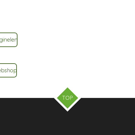
ginelen
ebshop
TOP