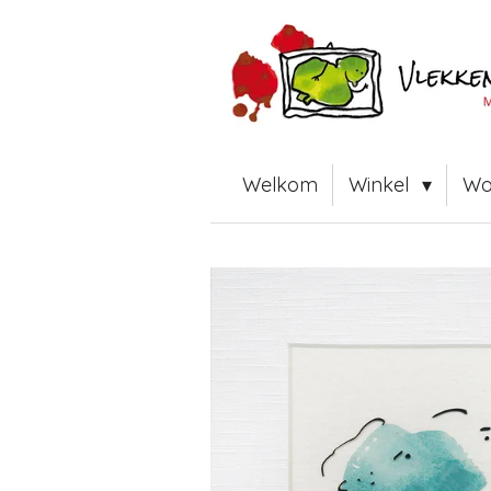
Ga
direct
naar
de
hoofdinhoud
Welkom
Winkel
Wo