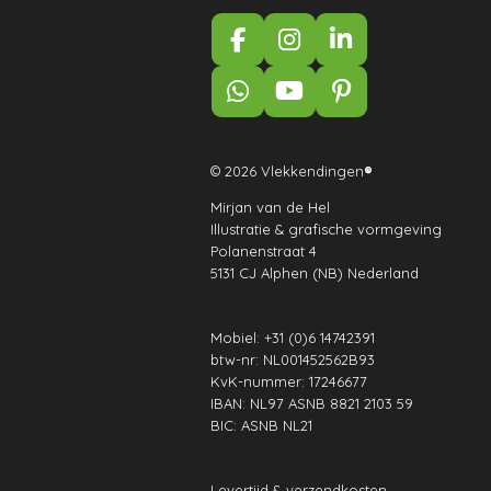
F
I
L
a
n
i
c
s
n
W
Y
P
e
t
k
h
o
i
b
a
e
a
u
n
o
g
d
t
T
t
© 2026 Vlekkendingen
®
o
r
I
s
u
e
k
a
n
Mirjan van de Hel
A
b
r
Illustratie & grafische vormgeving
m
p
e
e
Polanenstraat 4
p
s
5131 CJ Alphen (NB) Nederland
t
Mobiel: +31 (0)6 14742391
btw-nr: NL001452562B93
KvK-nummer: 17246677
IBAN: NL97 ASNB 8821 2103 59
BIC: ASNB NL21
Levertijd & verzendkosten