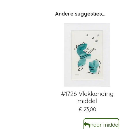
Andere suggesties...
#1726 Vlekkending
middel
€ 23,00
naar middel