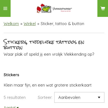
Ga
direct
naar
Welkom
»
Winkel
»
Sticker, tattoo & button
de
hoofdinhoud
Stickers, tijdelijke tattoos en
button
Waar plak of speld jij een vrolijk Vlekkending op?
Stickers
Klein maar fijn, en een wat grotere stickerkaart
5 resultaten
Sorteer:
Aantal
▾